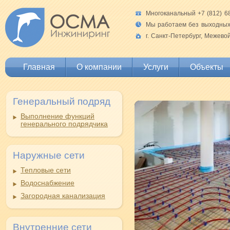
Многоканальный +7 (812) 6
Мы работаем без выходных 
г. Санкт-Петербург, Межево
Главная
О компании
Услуги
Объекты
Генеральный подряд
Выполнение функций
генерального подрядчика
Наружные сети
Тепловые сети
Водоснабжение
Загородная канализация
Внутренние сети