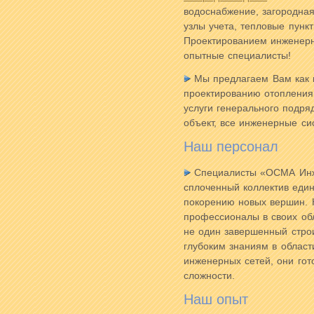
водоснабжение, загородная
узлы учета, тепловые пунк
Проектированием инженерн
опытные специалисты!
Мы предлагаем Вам как к
проектированию отопления
услуги генерального подря
объект, все инженерные си
Наш персонал
Специалисты «ОСМА Инж
сплоченный коллектив еди
покорению новых вершин. 
профессионалы в своих об
не один завершенный стро
глубоким знаниям в област
инженерных сетей, они гот
сложности.
Наш опыт